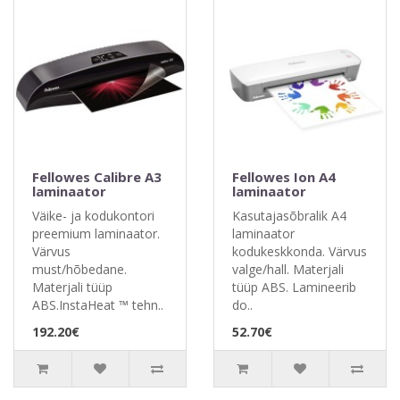
Fellowes Calibre A3
Fellowes Ion A4
laminaator
laminaator
Väike- ja kodukontori
Kasutajasõbralik A4
preemium laminaator.
laminaator
Värvus
kodukeskkonda. Värvus
must/hõbedane.
valge/hall. Materjali
Materjali tüüp
tüüp ABS. Lamineerib
ABS.InstaHeat ™ tehn..
do..
192.20€
52.70€