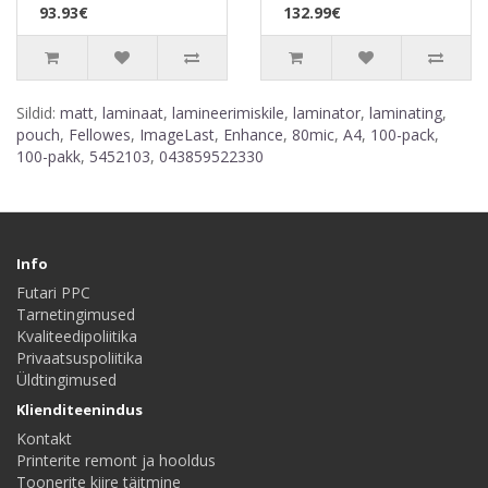
93.93€
132.99€
Sildid:
matt
,
laminaat
,
lamineerimiskile
,
laminator
,
laminating
,
pouch
,
Fellowes
,
ImageLast
,
Enhance
,
80mic
,
A4
,
100-pack
,
100-pakk
,
5452103
,
043859522330
Info
Futari PPC
Tarnetingimused
Kvaliteedipoliitika
Privaatsuspoliitika
Üldtingimused
Klienditeenindus
Kontakt
Printerite remont ja hooldus
Toonerite kiire täitmine