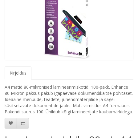
Kirjeldus
A4 matid 80-mikronised lamineerimiskotid, 100-pakk. Enhance
80 Mikron paksus pakub igapäevase dokumendikaitse põhitaset.
Ideaalne menüüde, teadete, juhendmaterjalide ja sageli
käsitsetavate dokumentide jaoks. Matt viimistlus A4 formaadis.
Pakendi suurus 100. Ühildub kõigi lamineerijate kaubamärkidega.