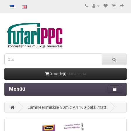
0 toode(t) -
Küsi hinda
Menüü
Lamineerimiskile 80mic A4 100-pakk matt