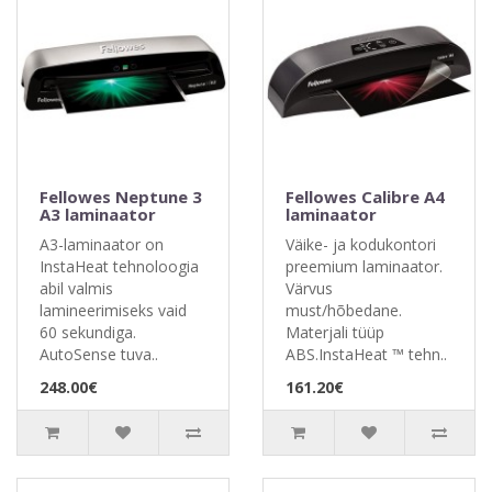
Fellowes Neptune 3
Fellowes Calibre A4
A3 laminaator
laminaator
A3-laminaator on
Väike- ja kodukontori
InstaHeat tehnoloogia
preemium laminaator.
abil valmis
Värvus
lamineerimiseks vaid
must/hõbedane.
60 sekundiga.
Materjali tüüp
AutoSense tuva..
ABS.InstaHeat ™ tehn..
248.00€
161.20€