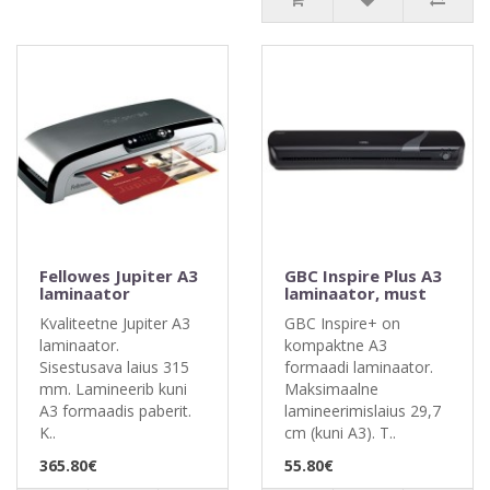
Fellowes Jupiter A3
GBC Inspire Plus A3
laminaator
laminaator, must
Kvaliteetne Jupiter A3
GBC Inspire+ on
laminaator.
kompaktne A3
Sisestusava laius 315
formaadi laminaator.
mm. Lamineerib kuni
Maksimaalne
A3 formaadis paberit.
lamineerimislaius 29,7
K..
cm (kuni A3). T..
365.80€
55.80€