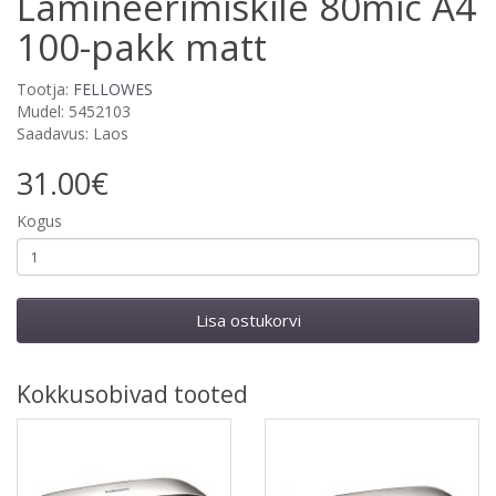
Lamineerimiskile 80mic A4
100-pakk matt
Tootja:
FELLOWES
Mudel: 5452103
Saadavus: Laos
31.00€
Kogus
Lisa ostukorvi
Kokkusobivad tooted