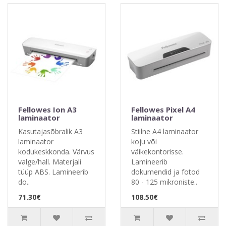
Fellowes Ion A3
Fellowes Pixel A4
laminaator
laminaator
Kasutajasõbralik A3
Stiilne A4 laminaator
laminaator
koju või
kodukeskkonda. Värvus
väikekontorisse.
valge/hall. Materjali
Lamineerib
tüüp ABS. Lamineerib
dokumendid ja fotod
do..
80 - 125 mikroniste..
71.30€
108.50€